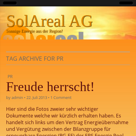
SolAreal AG
Sonnige Energie aus der Region!
TAG ARCHIVE FOR PR
PR
Freude herrscht!
by
admin
•
22. Juli 2013
•
1 Comment
Hier sind die Fotos zweier sehr wichtiger
Dokumente welche wir kürzlich erhalten haben. Es
handelt sich links um den Vertrag Energieübernahme
und Vergütung zwischen der Bilanzgruppe für
erneuerbare Energien (BG-EE) der EPS Energie Pool