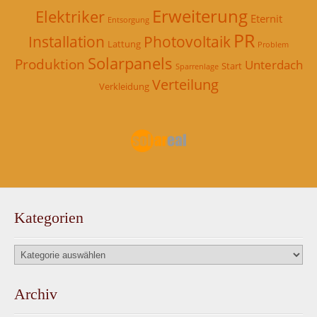
Erweiterung
Elektriker
Eternit
Entsorgung
PR
Installation
Photovoltaik
Lattung
Problem
Solarpanels
Produktion
Unterdach
Start
Sparrenlage
Verteilung
Verkleidung
Kategorien
Kategorien
Archiv