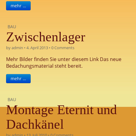
mehr …
BAU
Zwischenlager
by
admin
•
4. April 2013
•
0 Comments
Mehr Bilder finden Sie unter diesem Link Das neue
Bedachungsmaterial steht bereit.
mehr …
BAU
Montage Eternit und
Dachkänel
by
admin
•
13. Juli 2010
•
0 Comments