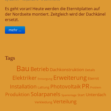
Es geht voran! Heute werden die Eternitplatten auf
der Nordseite montiert. Zeitgleich wird der Dachkänel
ersetzt.
mehr …
Tags
Bau
Betrieb
Dachkonstruktion
Details
Erweiterung
Elektriker
Eternit
Entsorgung
PR
Installation
Photovoltaik
Lattung
Problem
Solarpanels
Produktion
Unterdach
Start
Sparrenlage
Verteilung
Verkleidung