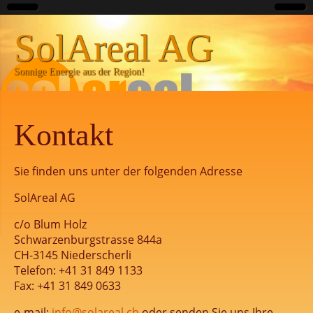
SolAreal AG
Sonnige Energie aus der Region!
Kontakt
Sie finden uns unter der folgenden Adresse
SolAreal AG
c/o Blum Holz
Schwarzenburgstrasse 844a
CH-3145 Niederscherli
Telefon: +41 31 849 1133
Fax: +41 31 849 0633
e-mail:
info@solareal.ch
oder senden Sie uns Ihre