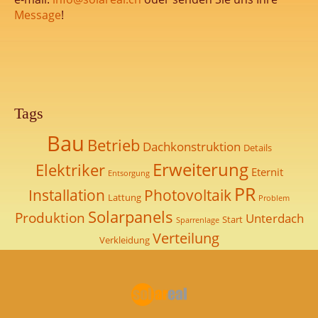
Message
!
Tags
Bau
Betrieb
Dachkonstruktion
Details
Erweiterung
Elektriker
Eternit
Entsorgung
PR
Installation
Photovoltaik
Lattung
Problem
Solarpanels
Produktion
Unterdach
Start
Sparrenlage
Verteilung
Verkleidung