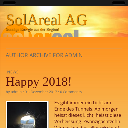
SolAreal AG
Sonnige Energie aus der Region!
AUTHOR ARCHIVE FOR ADMIN
NEWS
Happy 2018!
by
admin
•
31. Dezember 2017
•
0 Comments
Es gibt immer ein Licht am
Ende des Tunnels. Ab morgen
heisst dieses Licht, heisst diese
Verheissung Zwanzigachtzehn.
Wir packen das, alles wird gut!