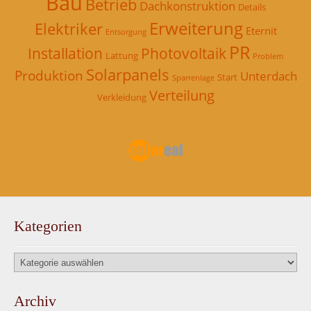
Bau
Betrieb
Dachkonstruktion
Details
Erweiterung
Elektriker
Eternit
Entsorgung
PR
Installation
Photovoltaik
Lattung
Problem
Solarpanels
Produktion
Unterdach
Start
Sparrenlage
Verteilung
Verkleidung
Kategorien
Kategorien
Archiv