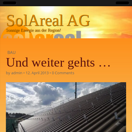
SolAreal AG
Sonnige Energie aus der Region!
BAU
Und weiter gehts …
by
admin
•
12. April 2013
•
0 Comments