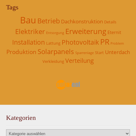
Tags
Bau
Betrieb
Dachkonstruktion
Details
Erweiterung
Elektriker
Eternit
Entsorgung
PR
Installation
Photovoltaik
Lattung
Problem
Solarpanels
Produktion
Unterdach
Start
Sparrenlage
Verteilung
Verkleidung
Kategorien
Kategorien