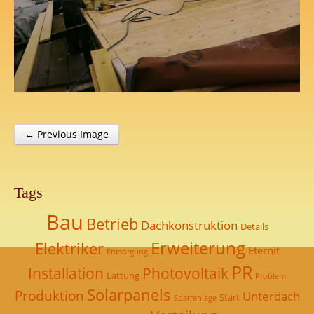
← Previous Image
Post navigation
Tags
Bau
Betrieb
Dachkonstruktion
Details
Erweiterung
Elektriker
Eternit
Entsorgung
PR
Installation
Photovoltaik
Lattung
Problem
Solarpanels
Produktion
Unterdach
Start
Sparrenlage