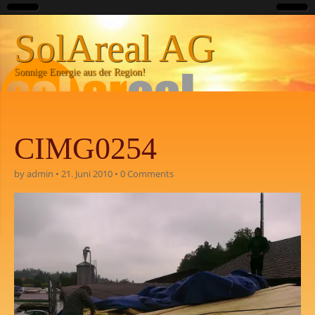
SolAreal AG
Sonnige Energie aus der Region!
CIMG0254
by
admin
•
21. Juni 2010
•
0 Comments